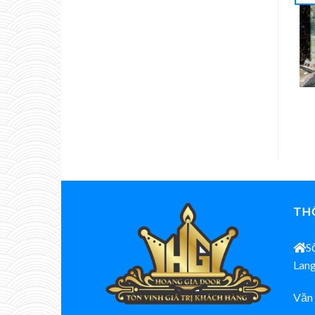
THÔ
S
Lang
Văn 