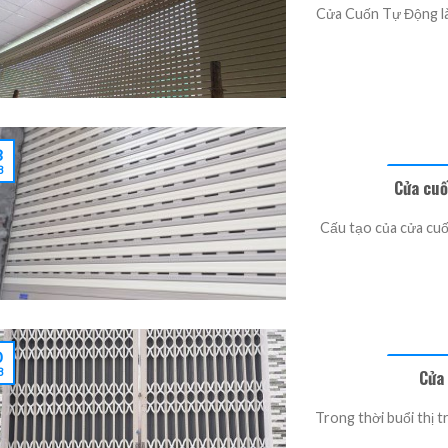
Cửa Cuốn Tự Động l
3
8
Cửa cuố
Cấu tạo của cửa cuốn
0
Cửa 
8
Trong thời buổi thị 