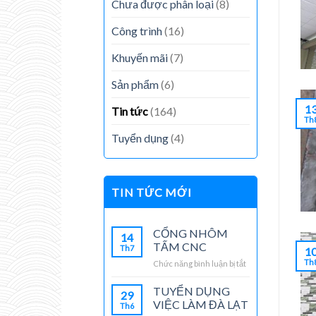
Chưa được phân loại
(8)
Công trình
(16)
Khuyến mãi
(7)
Sản phẩm
(6)
1
Tin tức
(164)
Th
Tuyển dụng
(4)
TIN TỨC MỚI
CỔNG NHÔM
14
TẤM CNC
Th7
1
Th
Chức năng bình luận bị tắt
ở
CỔNG
NHÔM
TUYỂN DỤNG
29
TẤM
VIỆC LÀM ĐÀ LẠT
Th6
CNC