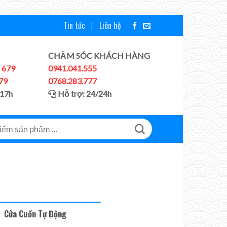
Tin tức
Liên hệ
CHĂM SÓC KHÁCH HÀNG
 679
0941.041.555
79
0768.283.777
 17h
Hỗ trợ: 24/24h
Cửa Cuốn Tự Động