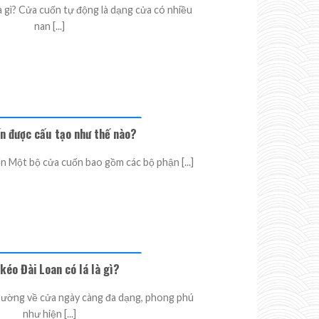
à gì? Cửa cuốn tự động là dạng cửa có nhiều
nan [...]
n được cấu tạo như thế nào?
 Một bộ cửa cuốn bao gồm các bộ phận [...]
kéo Đài Loan có lá là gì?
trường về cửa ngày càng đa dạng, phong phú
như hiện [...]