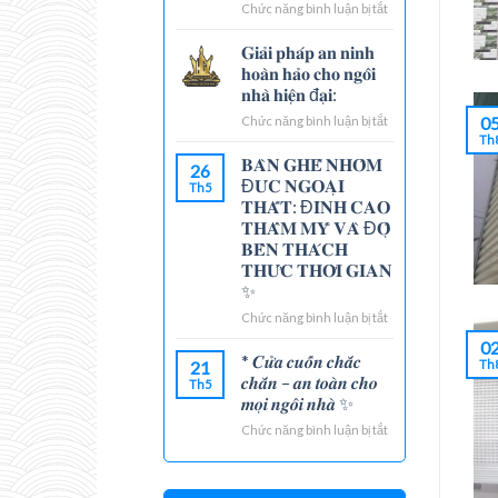
Chức năng bình luận bị tắt
ở
TUYỂN
DỤNG
𝐆𝐢𝐚̉𝐢 𝐩𝐡𝐚́𝐩 𝐚𝐧 𝐧𝐢𝐧𝐡
VIỆC
𝐡𝐨𝐚̀𝐧 𝐡𝐚̉𝐨 𝐜𝐡𝐨 𝐧𝐠𝐨̂𝐢
LÀM
𝐧𝐡𝐚̀ 𝐡𝐢𝐞̣̂𝐧 đ𝐚̣𝐢:
ĐÀ
0
Chức năng bình luận bị tắt
ở
LẠT
𝐆𝐢𝐚̉𝐢
Th
𝐩𝐡𝐚́𝐩
𝐁𝐀̀𝐍 𝐆𝐇𝐄̂́ 𝐍𝐇𝐎̂𝐌
26
𝐚𝐧
Đ𝐔́𝐂 𝐍𝐆𝐎𝐀̣𝐈
Th5
𝐧𝐢𝐧𝐡
𝐓𝐇𝐀̂́𝐓: Đ𝐈̉𝐍𝐇 𝐂𝐀𝐎
𝐡𝐨𝐚̀𝐧
𝐓𝐇𝐀̂̉𝐌 𝐌𝐘̃ 𝐕𝐀̀ Đ𝐎̣̂
𝐡𝐚̉𝐨
𝐁𝐄̂̀𝐍 𝐓𝐇𝐀́𝐂𝐇
𝐜𝐡𝐨
𝐓𝐇𝐔̛́𝐂 𝐓𝐇𝐎̛̀𝐈 𝐆𝐈𝐀𝐍
𝐧𝐠𝐨̂𝐢
✨
𝐧𝐡𝐚̀
𝐡𝐢𝐞̣̂𝐧
Chức năng bình luận bị tắt
ở
đ𝐚̣𝐢:
𝐁𝐀̀𝐍
0
𝐆𝐇𝐄̂́
* 𝑪𝒖̛̉𝒂 𝒄𝒖𝒐̂́𝒏 𝒄𝒉𝒂̆́𝒄
21
Th
𝐍𝐇𝐎̂𝐌
𝒄𝒉𝒂̆́𝒏 – 𝒂𝒏 𝒕𝒐𝒂̀𝒏 𝒄𝒉𝒐
Th5
Đ𝐔́𝐂
𝒎𝒐̣𝒊 𝒏𝒈𝒐̂𝒊 𝒏𝒉𝒂̀ ✨
𝐍𝐆𝐎𝐀̣𝐈
Chức năng bình luận bị tắt
ở
𝐓𝐇𝐀̂́𝐓:
*
Đ𝐈̉𝐍𝐇
𝑪𝒖̛̉𝒂
𝐂𝐀𝐎
𝒄𝒖𝒐̂́𝒏
𝐓𝐇𝐀̂̉𝐌