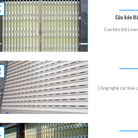
7
7
Cửa kéo Đài
Cửa kéo Đài Loan có
3
7
Công nghệ các loại c
1
7