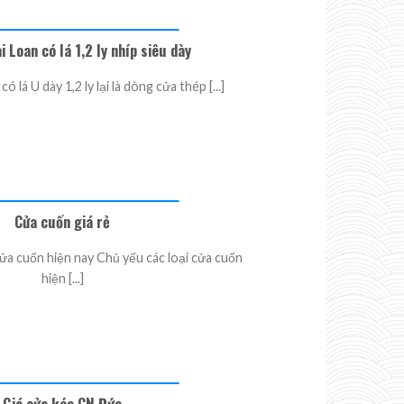
 Loan có lá 1,2 ly nhíp siêu dày
 lá U dày 1,2 ly lại là dòng cửa thép [...]
Cửa cuốn giá rẻ
ửa cuốn hiện nay Chủ yếu các loại cửa cuốn
hiện [...]
Giá cửa kéo CN Đức