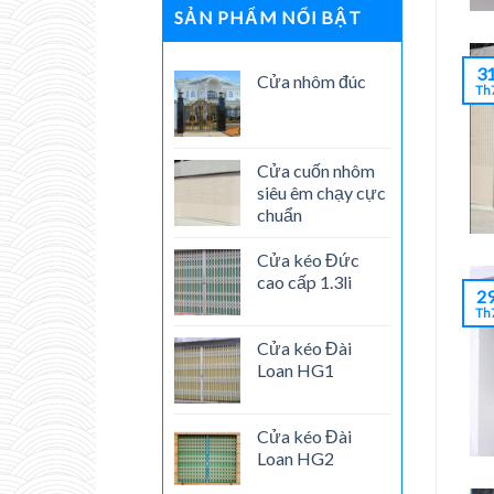
𝒄𝒉𝒂̆́𝒄
𝐌𝐘̃
SẢN PHẨM NỔI BẬT
𝒄𝒉𝒂̆́𝒏
𝐕𝐀̀
–
Đ𝐎̣̂
𝒂𝒏
𝐁𝐄̂̀𝐍
3
Cửa nhôm đúc
𝒕𝒐𝒂̀𝒏
𝐓𝐇𝐀́𝐂𝐇
Th
𝒄𝒉𝒐
𝐓𝐇𝐔̛́𝐂
𝒎𝒐̣𝒊
𝐓𝐇𝐎̛̀𝐈
𝒏𝒈𝒐̂𝒊
𝐆𝐈𝐀𝐍
𝒏𝒉𝒂̀
✨
Cửa cuốn nhôm
✨
siêu êm chạy cực
chuẩn
Cửa kéo Đức
cao cấp 1.3li
2
Th
Cửa kéo Đài
Loan HG1
Cửa kéo Đài
Loan HG2