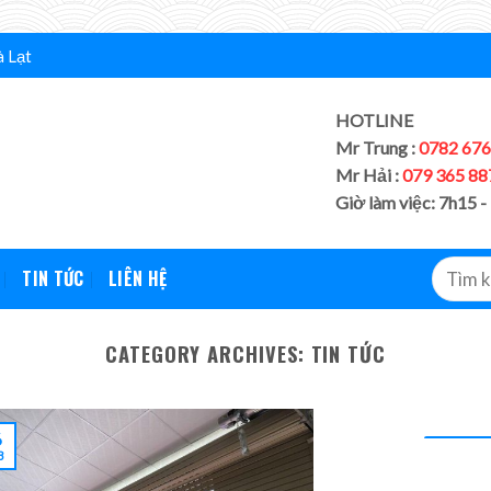
à Lạt
HOTLINE
Mr Trung :
0782 676
Mr Hải :
079 365 88
Giờ làm việc: 7h15 -
TIN TỨC
LIÊN HỆ
CATEGORY ARCHIVES:
TIN TỨC
6
8