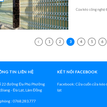
Cửa kéo công nghệ Đ
1
2
3
4
5
6
NG TIN LIÊN HỆ
KẾT NỐI FACEBOOK
ố 22 đường Đa Phú Phường
Facebook: Cửa cuốn cửa kéo 
Biang - Đà Lạt, Lâm Đồng
lạt
phòng : 0768.283.777