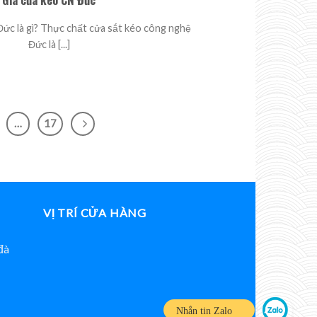
ức là gì? Thực chất cửa sắt kéo công nghệ
Đức là [...]
…
17
VỊ TRÍ CỬA HÀNG
đà