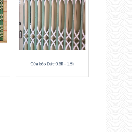
Cửa kéo Đức 0.8li – 1.5li