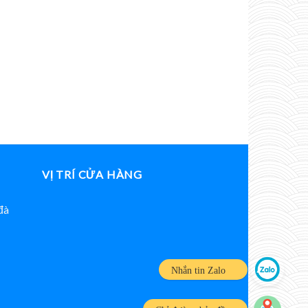
VỊ TRÍ CỬA HÀNG
đà