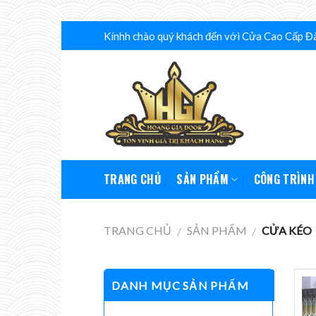
Skip
Kínhh chào quý khách đến với Cửa Cao Cấp Đ
to
content
TRANG CHỦ
SẢN PHẨM
CÔNG TRÌNH
TRANG CHỦ
SẢN PHẨM
CỬA KÉO
/
/
DANH MỤC SẢN PHẨM