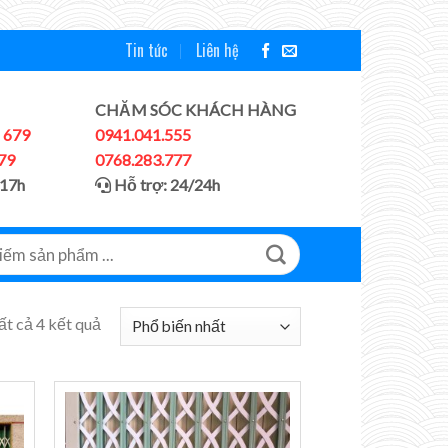
Tin tức
Liên hệ
CHĂM SÓC KHÁCH HÀNG
 679
0941.041.555
79
0768.283.777
 17h
Hỗ trợ: 24/24h
ất cả 4 kết quả