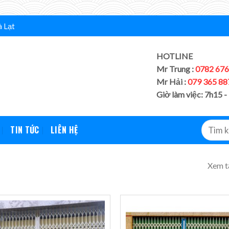
à Lạt
HOTLINE
Mr Trung :
0782 676
Mr Hải :
079 365 88
Giờ làm việc: 7h15 -
TIN TỨC
LIÊN HỆ
Xem t