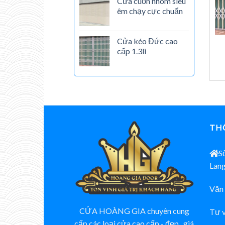
Cửa cuốn nhôm siêu
êm chạy cực chuẩn
Cửa kéo Đức cao
cấp 1.3li
THÔ
S
Lang
Văn 
CỬA HOÀNG GIA chuyên cung
Tư v
cấp các loại cửa cao cấp - đẹp , giá