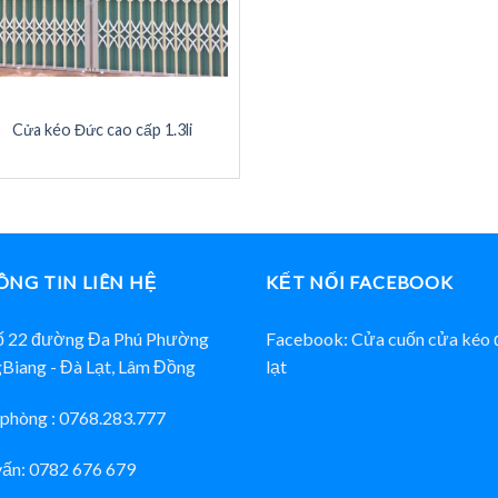
Cửa kéo Đức cao cấp 1.3li
NG TIN LIÊN HỆ
KẾT NỐI FACEBOOK
ố 22 đường Đa Phú Phường
Facebook: Cửa cuốn cửa kéo 
Biang - Đà Lạt, Lâm Đồng
lạt
phòng : 0768.283.777
ấn: 0782 676 679