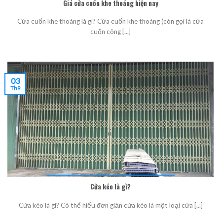
Giá cửa cuốn khe thoáng hiện nay
Cửa cuốn khe thoáng là gì? Cửa cuốn khe thoáng (còn gọi là cửa
cuốn công [...]
03
Th9
Cửa kéo là gì?
Cửa kéo là gì? Có thể hiểu đơn giản cửa kéo là một loại cửa [...]