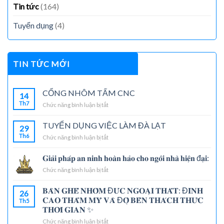
Tin tức
(164)
Tuyển dụng
(4)
TIN TỨC MỚI
CỔNG NHÔM TẤM CNC
14
Th7
Chức năng bình luận bị tắt
ở
CỔNG
NHÔM
TUYỂN DỤNG VIỆC LÀM ĐÀ LẠT
29
TẤM
Th6
Chức năng bình luận bị tắt
ở
CNC
TUYỂN
DỤNG
𝐆𝐢𝐚̉𝐢 𝐩𝐡𝐚́𝐩 𝐚𝐧 𝐧𝐢𝐧𝐡 𝐡𝐨𝐚̀𝐧 𝐡𝐚̉𝐨 𝐜𝐡𝐨 𝐧𝐠𝐨̂𝐢 𝐧𝐡𝐚̀ 𝐡𝐢𝐞̣̂𝐧 đ𝐚̣𝐢:
VIỆC
Chức năng bình luận bị tắt
ở
LÀM
𝐆𝐢𝐚̉𝐢
ĐÀ
𝐩𝐡𝐚́𝐩
LẠT
𝐁𝐀̀𝐍 𝐆𝐇𝐄̂́ 𝐍𝐇𝐎̂𝐌 Đ𝐔́𝐂 𝐍𝐆𝐎𝐀̣𝐈 𝐓𝐇𝐀̂́𝐓: Đ𝐈̉𝐍𝐇
26
𝐚𝐧
𝐂𝐀𝐎 𝐓𝐇𝐀̂̉𝐌 𝐌𝐘̃ 𝐕𝐀̀ Đ𝐎̣̂ 𝐁𝐄̂̀𝐍 𝐓𝐇𝐀́𝐂𝐇 𝐓𝐇𝐔̛́𝐂
Th5
𝐧𝐢𝐧𝐡
𝐓𝐇𝐎̛̀𝐈 𝐆𝐈𝐀𝐍 ✨
𝐡𝐨𝐚̀𝐧
𝐡𝐚̉𝐨
Chức năng bình luận bị tắt
ở