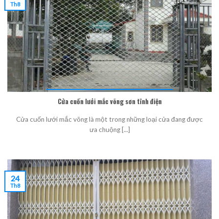
Th8
Cửa cuốn lưới mắc võng sơn tĩnh điện
Cửa cuốn lưới mắc võng là một trong những loại cửa đang được
ưa chuộng [...]
24
Th8