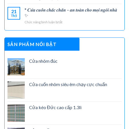
𝐜𝐡𝐨
𝐁𝐀̀𝐍
𝐧𝐠𝐨̂𝐢
𝐆𝐇𝐄̂́
* 𝑪𝒖̛̉𝒂 𝒄𝒖𝒐̂́𝒏 𝒄𝒉𝒂̆́𝒄 𝒄𝒉𝒂̆́𝒏 – 𝒂𝒏 𝒕𝒐𝒂̀𝒏 𝒄𝒉𝒐 𝒎𝒐̣𝒊 𝒏𝒈𝒐̂𝒊 𝒏𝒉𝒂̀
21
𝐧𝐡𝐚̀
𝐍𝐇𝐎̂𝐌
✨
Th5
𝐡𝐢𝐞̣̂𝐧
Đ𝐔́𝐂
Chức năng bình luận bị tắt
ở
đ𝐚̣𝐢:
𝐍𝐆𝐎𝐀̣𝐈
*
𝐓𝐇𝐀̂́𝐓:
𝑪𝒖̛̉𝒂
Đ𝐈̉𝐍𝐇
𝒄𝒖𝒐̂́𝒏
𝐂𝐀𝐎
𝒄𝒉𝒂̆́𝒄
𝐓𝐇𝐀̂̉𝐌
SẢN PHẨM NỔI BẬT
𝒄𝒉𝒂̆́𝒏
𝐌𝐘̃
–
𝐕𝐀̀
𝒂𝒏
Đ𝐎̣̂
Cửa nhôm đúc
𝒕𝒐𝒂̀𝒏
𝐁𝐄̂̀𝐍
𝒄𝒉𝒐
𝐓𝐇𝐀́𝐂𝐇
𝒎𝒐̣𝒊
𝐓𝐇𝐔̛́𝐂
𝒏𝒈𝒐̂𝒊
𝐓𝐇𝐎̛̀𝐈
𝒏𝒉𝒂̀
𝐆𝐈𝐀𝐍
Cửa cuốn nhôm siêu êm chạy cực chuẩn
✨
✨
Cửa kéo Đức cao cấp 1.3li