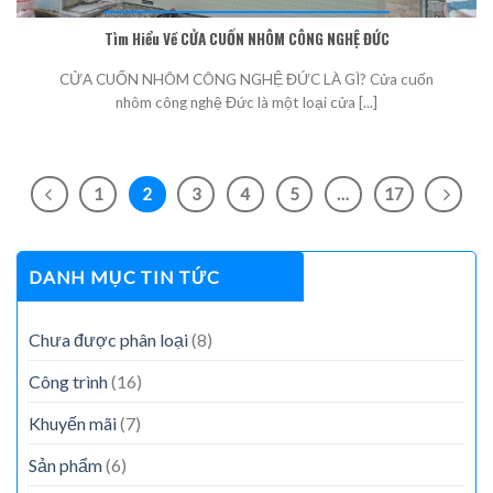
Tìm Hiểu Về CỬA CUỐN NHÔM CÔNG NGHỆ ĐỨC
CỬA CUỐN NHÔM CÔNG NGHỆ ĐỨC LÀ GÌ? Cửa cuốn
nhôm công nghệ Đức là một loại cửa [...]
1
2
3
4
5
…
17
DANH MỤC TIN TỨC
Chưa được phân loại
(8)
Công trình
(16)
Khuyến mãi
(7)
Sản phẩm
(6)